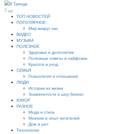
Перейти
к
В Тренде
Самые свежие новости интернета
Основное
содержимому
ТОП НОВОСТЕЙ
меню
ПОПУЛЯРНОЕ
Мир вокруг нас
ВИДЕО
МУЗЫКА
ПОЛЕЗНОЕ
Здоровье и долголетие
Полезные советы и лайфхаки
Красота и уход
СЕМЬЯ
Психология и отношения
ЛЮДИ
Истории из жизни
Знаменитости и шоу-бизнес
ЮМОР
РАЗНОЕ
Мода и стиль
Мнение и опыт читателей
Дом и уют
Технологии