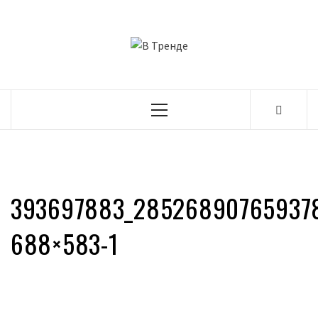
Перейти
к
В ТРЕНДЕ
содержимому
САМЫЕ СВЕЖИЕ НОВОСТИ ИНТЕРНЕТА
Основное
меню
393697883_285268907659378
688×583-1