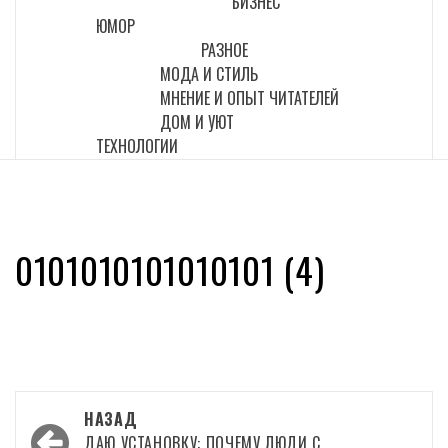
БИЗНЕС
ЮМОР
РАЗНОЕ
МОДА И СТИЛЬ
МНЕНИЕ И ОПЫТ ЧИТАТЕЛЕЙ
ДОМ И УЮТ
ТЕХНОЛОГИИ
0101010101010101 (4)
Навигация
НАЗАД
ДАЮ УСТАНОВКУ: ПОЧЕМУ ЛЮДИ С