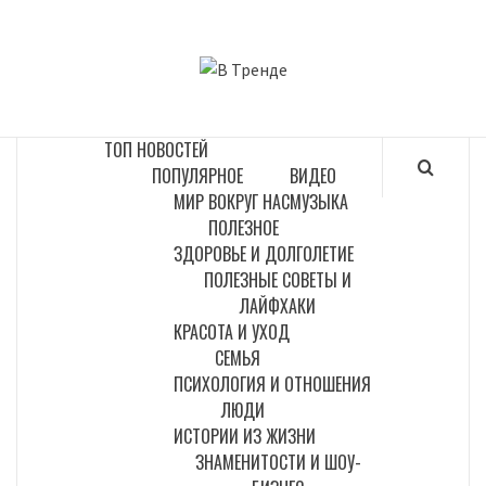
Перейти
к
В ТРЕНДЕ
содержимому
САМЫЕ СВЕЖИЕ НОВОСТИ ИНТЕРНЕТА
ТОП НОВОСТЕЙ
ПОПУЛЯРНОЕ
ВИДЕО
МИР ВОКРУГ НАС
МУЗЫКА
ПОЛЕЗНОЕ
ЗДОРОВЬЕ И ДОЛГОЛЕТИЕ
ПОЛЕЗНЫЕ СОВЕТЫ И
ЛАЙФХАКИ
КРАСОТА И УХОД
СЕМЬЯ
ПСИХОЛОГИЯ И ОТНОШЕНИЯ
ЛЮДИ
ИСТОРИИ ИЗ ЖИЗНИ
ЗНАМЕНИТОСТИ И ШОУ-