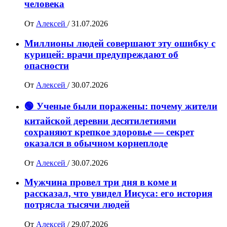
человека
От
Алексей
/
31.07.2026
Миллионы людей совершают эту ошибку с
курицей: врачи предупреждают об
опасности
От
Алексей
/
30.07.2026
🟢 Ученые были поражены: почему жители
китайской деревни десятилетиями
сохраняют крепкое здоровье — секрет
оказался в обычном корнеплоде
От
Алексей
/
30.07.2026
Мужчина провел три дня в коме и
рассказал, что увидел Иисуса: его история
потрясла тысячи людей
От
Алексей
/
29.07.2026