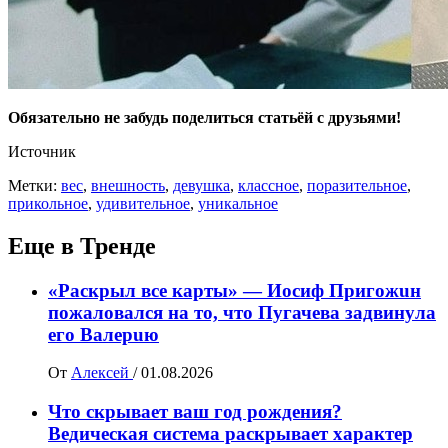
Обязательно не забудь поделиться статьёй с друзьями!
Источник
Метки:
вес
,
внешность
,
девушка
,
классное
,
поразительное
,
прикольное
,
удивительное
,
уникальное
Еще в Тренде
«Раскрыл все карты» — Иосиф Пpигожuн
пожалoвался на то, что Пугачева задвинула
его Вaлepuю
От
Алексей
/
01.08.2026
Что скрывает ваш год рождения?
Ведическая система раскрывает характер