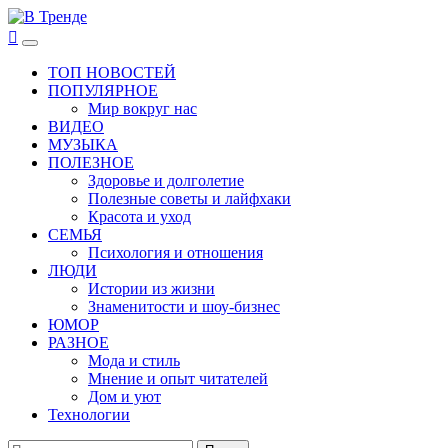
Перейти
к
В Тренде
Самые свежие новости интернета
Основное
содержимому
меню
ТОП НОВОСТЕЙ
ПОПУЛЯРНОЕ
Мир вокруг нас
ВИДЕО
МУЗЫКА
ПОЛЕЗНОЕ
Здоровье и долголетие
Полезные советы и лайфхаки
Красота и уход
СЕМЬЯ
Психология и отношения
ЛЮДИ
Истории из жизни
Знаменитости и шоу-бизнес
ЮМОР
РАЗНОЕ
Мода и стиль
Мнение и опыт читателей
Дом и уют
Технологии
Найти: