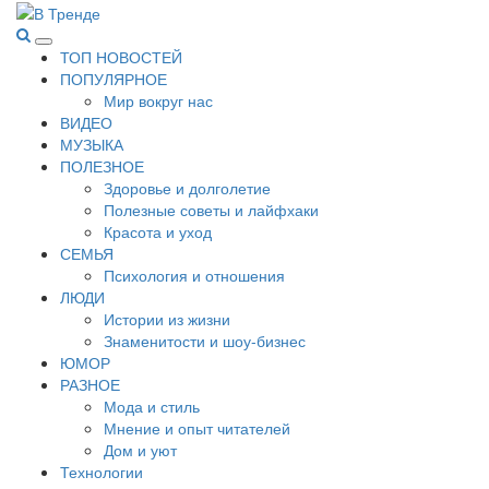
Перейти
к
В Тренде
Самые свежие новости интернета
Основное
содержимому
ТОП НОВОСТЕЙ
меню
ПОПУЛЯРНОЕ
Мир вокруг нас
ВИДЕО
МУЗЫКА
ПОЛЕЗНОЕ
Здоровье и долголетие
Полезные советы и лайфхаки
Красота и уход
СЕМЬЯ
Психология и отношения
ЛЮДИ
Истории из жизни
Знаменитости и шоу-бизнес
ЮМОР
РАЗНОЕ
Мода и стиль
Мнение и опыт читателей
Дом и уют
Технологии