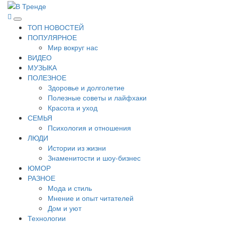
Перейти
к
В Тренде
Самые свежие новости интернета
Основное
содержимому
ТОП НОВОСТЕЙ
меню
ПОПУЛЯРНОЕ
Мир вокруг нас
ВИДЕО
МУЗЫКА
ПОЛЕЗНОЕ
Здоровье и долголетие
Полезные советы и лайфхаки
Красота и уход
СЕМЬЯ
Психология и отношения
ЛЮДИ
Истории из жизни
Знаменитости и шоу-бизнес
ЮМОР
РАЗНОЕ
Мода и стиль
Мнение и опыт читателей
Дом и уют
Технологии