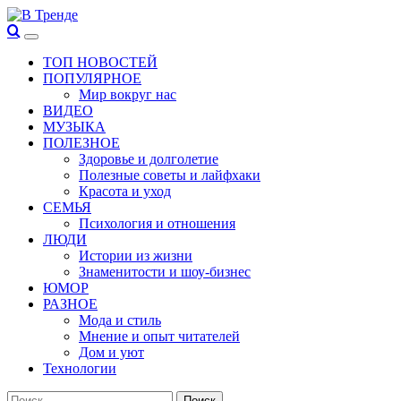
Перейти
к
Основное
В Тренде
Самые свежие новости интернета
содержимому
меню
ТОП НОВОСТЕЙ
ПОПУЛЯРНОЕ
Мир вокруг нас
ВИДЕО
МУЗЫКА
ПОЛЕЗНОЕ
Здоровье и долголетие
Полезные советы и лайфхаки
Красота и уход
СЕМЬЯ
Психология и отношения
ЛЮДИ
Истории из жизни
Знаменитости и шоу-бизнес
ЮМОР
РАЗНОЕ
Мода и стиль
Мнение и опыт читателей
Дом и уют
Технологии
Найти: