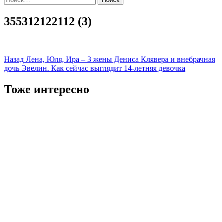
355312122112 (3)
Навигация
Назад
Лена, Юля, Ира – 3 жены Дениса Клявера и внебрачная
дочь Эвелин. Как сейчас выглядит 14-летняя девочка
записи
Тоже интересно