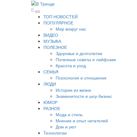
Перейти
к
В Тренде
Самые свежие новости интернета
Основное
содержимому
ТОП НОВОСТЕЙ
меню
ПОПУЛЯРНОЕ
Мир вокруг нас
ВИДЕО
МУЗЫКА
ПОЛЕЗНОЕ
Здоровье и долголетие
Полезные советы и лайфхаки
Красота и уход
СЕМЬЯ
Психология и отношения
ЛЮДИ
Истории из жизни
Знаменитости и шоу-бизнес
ЮМОР
РАЗНОЕ
Мода и стиль
Мнение и опыт читателей
Дом и уют
Технологии