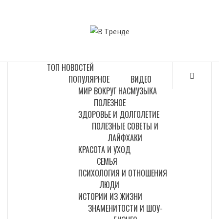
Перейти
к
В ТРЕНДЕ
содержимому
САМЫЕ СВЕЖИЕ НОВОСТИ ИНТЕРНЕТА
ТОП НОВОСТЕЙ
ПОПУЛЯРНОЕ
ВИДЕО
МИР ВОКРУГ НАС
МУЗЫКА
ПОЛЕЗНОЕ
ЗДОРОВЬЕ И ДОЛГОЛЕТИЕ
ПОЛЕЗНЫЕ СОВЕТЫ И
ЛАЙФХАКИ
КРАСОТА И УХОД
СЕМЬЯ
ПСИХОЛОГИЯ И ОТНОШЕНИЯ
ЛЮДИ
ИСТОРИИ ИЗ ЖИЗНИ
ЗНАМЕНИТОСТИ И ШОУ-