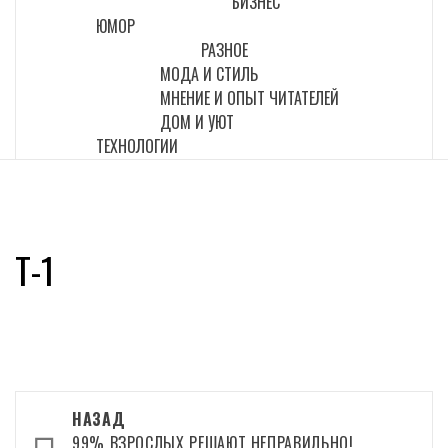
БИЗНЕС
ЮМОР
РАЗНОЕ
МОДА И СТИЛЬ
МНЕНИЕ И ОПЫТ ЧИТАТЕЛЕЙ
ДОМ И УЮТ
ТЕХНОЛОГИИ
T-1
Навигация
НАЗАД
99% ВЗРОСЛЫХ РЕШАЮТ НЕПРАВИЛЬНО!