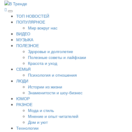
Перейти
к
В Тренде
Самые свежие новости интернета
Основное
содержимому
ТОП НОВОСТЕЙ
меню
ПОПУЛЯРНОЕ
Мир вокруг нас
ВИДЕО
МУЗЫКА
ПОЛЕЗНОЕ
Здоровье и долголетие
Полезные советы и лайфхаки
Красота и уход
СЕМЬЯ
Психология и отношения
ЛЮДИ
Истории из жизни
Знаменитости и шоу-бизнес
ЮМОР
РАЗНОЕ
Мода и стиль
Мнение и опыт читателей
Дом и уют
Технологии