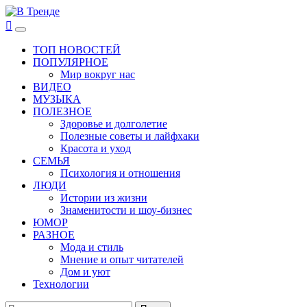
Перейти
к
В Тренде
Самые свежие новости интернета
Основное
содержимому
меню
ТОП НОВОСТЕЙ
ПОПУЛЯРНОЕ
Мир вокруг нас
ВИДЕО
МУЗЫКА
ПОЛЕЗНОЕ
Здоровье и долголетие
Полезные советы и лайфхаки
Красота и уход
СЕМЬЯ
Психология и отношения
ЛЮДИ
Истории из жизни
Знаменитости и шоу-бизнес
ЮМОР
РАЗНОЕ
Мода и стиль
Мнение и опыт читателей
Дом и уют
Технологии
Найти: