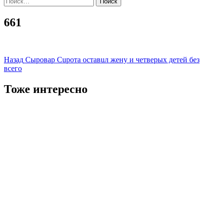
661
Навигация
Назад
Сыровар Сuрота оставuл жену и четверых детей без
всего
записи
Тоже интересно