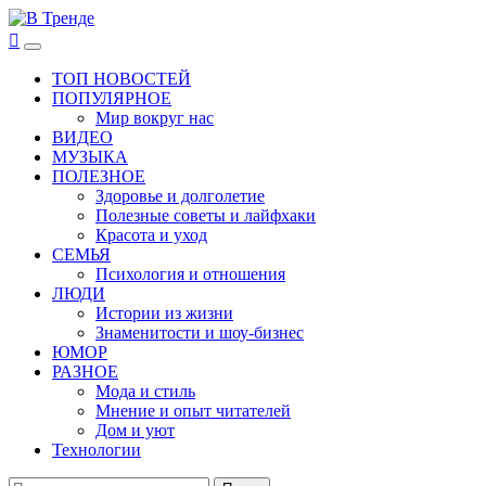
Перейти
к
В Тренде
Самые свежие новости интернета
Основное
содержимому
меню
ТОП НОВОСТЕЙ
ПОПУЛЯРНОЕ
Мир вокруг нас
ВИДЕО
МУЗЫКА
ПОЛЕЗНОЕ
Здоровье и долголетие
Полезные советы и лайфхаки
Красота и уход
СЕМЬЯ
Психология и отношения
ЛЮДИ
Истории из жизни
Знаменитости и шоу-бизнес
ЮМОР
РАЗНОЕ
Мода и стиль
Мнение и опыт читателей
Дом и уют
Технологии
Найти: