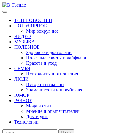
Перейти
к
Основное
В Тренде
Самые свежие новости интернета
содержимому
меню
ТОП НОВОСТЕЙ
ПОПУЛЯРНОЕ
Мир вокруг нас
ВИДЕО
МУЗЫКА
ПОЛЕЗНОЕ
Здоровье и долголетие
Полезные советы и лайфхаки
Красота и уход
СЕМЬЯ
Психология и отношения
ЛЮДИ
Истории из жизни
Знаменитости и шоу-бизнес
ЮМОР
РАЗНОЕ
Мода и стиль
Мнение и опыт читателей
Дом и уют
Технологии
Найти: