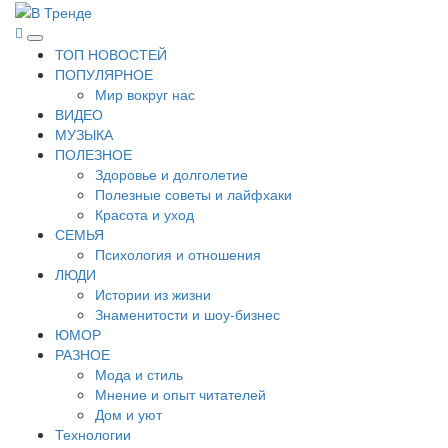
Перейти
к
В Тренде
Самые свежие новости интернета
Основное
содержимому
ТОП НОВОСТЕЙ
меню
ПОПУЛЯРНОЕ
Мир вокруг нас
ВИДЕО
МУЗЫКА
ПОЛЕЗНОЕ
Здоровье и долголетие
Полезные советы и лайфхаки
Красота и уход
СЕМЬЯ
Психология и отношения
ЛЮДИ
Истории из жизни
Знаменитости и шоу-бизнес
ЮМОР
РАЗНОЕ
Мода и стиль
Мнение и опыт читателей
Дом и уют
Технологии