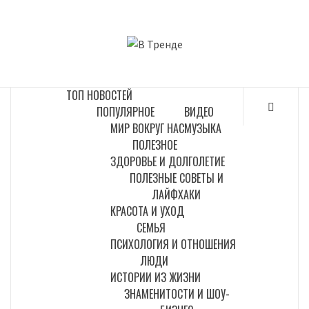
Перейти
к
В ТРЕНДЕ
содержимому
САМЫЕ СВЕЖИЕ НОВОСТИ ИНТЕРНЕТА
ТОП НОВОСТЕЙ
ПОПУЛЯРНОЕ
ВИДЕО
МИР ВОКРУГ НАС
МУЗЫКА
ПОЛЕЗНОЕ
ЗДОРОВЬЕ И ДОЛГОЛЕТИЕ
ПОЛЕЗНЫЕ СОВЕТЫ И
ЛАЙФХАКИ
КРАСОТА И УХОД
СЕМЬЯ
ПСИХОЛОГИЯ И ОТНОШЕНИЯ
ЛЮДИ
ИСТОРИИ ИЗ ЖИЗНИ
ЗНАМЕНИТОСТИ И ШОУ-