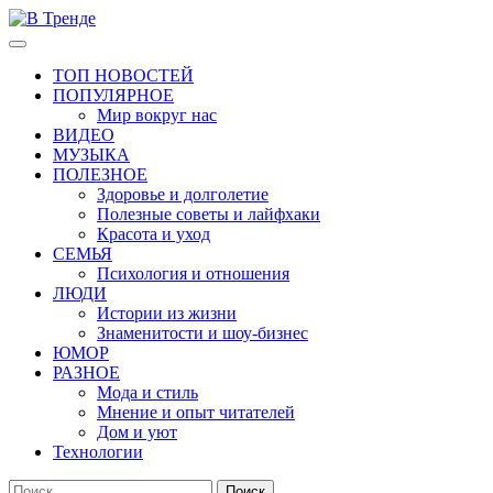
Перейти
к
Основное
В Тренде
Самые свежие новости интернета
содержимому
меню
ТОП НОВОСТЕЙ
ПОПУЛЯРНОЕ
Мир вокруг нас
ВИДЕО
МУЗЫКА
ПОЛЕЗНОЕ
Здоровье и долголетие
Полезные советы и лайфхаки
Красота и уход
СЕМЬЯ
Психология и отношения
ЛЮДИ
Истории из жизни
Знаменитости и шоу-бизнес
ЮМОР
РАЗНОЕ
Мода и стиль
Мнение и опыт читателей
Дом и уют
Технологии
Найти: