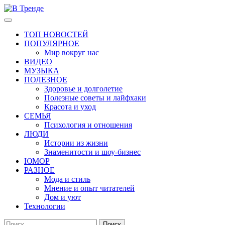
Перейти
к
Основное
В Тренде
Самые свежие новости интернета
содержимому
меню
ТОП НОВОСТЕЙ
ПОПУЛЯРНОЕ
Мир вокруг нас
ВИДЕО
МУЗЫКА
ПОЛЕЗНОЕ
Здоровье и долголетие
Полезные советы и лайфхаки
Красота и уход
СЕМЬЯ
Психология и отношения
ЛЮДИ
Истории из жизни
Знаменитости и шоу-бизнес
ЮМОР
РАЗНОЕ
Мода и стиль
Мнение и опыт читателей
Дом и уют
Технологии
Найти: