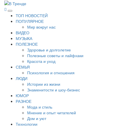
Перейти
к
В Тренде
Самые свежие новости интернета
Основное
содержимому
ТОП НОВОСТЕЙ
меню
ПОПУЛЯРНОЕ
Мир вокруг нас
ВИДЕО
МУЗЫКА
ПОЛЕЗНОЕ
Здоровье и долголетие
Полезные советы и лайфхаки
Красота и уход
СЕМЬЯ
Психология и отношения
ЛЮДИ
Истории из жизни
Знаменитости и шоу-бизнес
ЮМОР
РАЗНОЕ
Мода и стиль
Мнение и опыт читателей
Дом и уют
Технологии