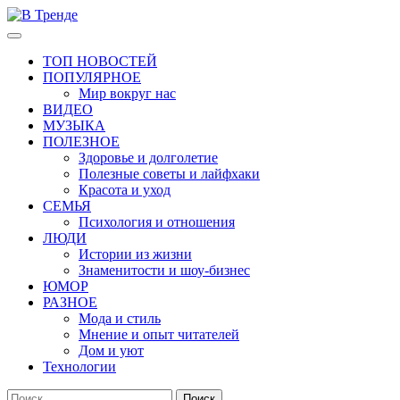
Перейти
к
Основное
В Тренде
Самые свежие новости интернета
содержимому
меню
ТОП НОВОСТЕЙ
ПОПУЛЯРНОЕ
Мир вокруг нас
ВИДЕО
МУЗЫКА
ПОЛЕЗНОЕ
Здоровье и долголетие
Полезные советы и лайфхаки
Красота и уход
СЕМЬЯ
Психология и отношения
ЛЮДИ
Истории из жизни
Знаменитости и шоу-бизнес
ЮМОР
РАЗНОЕ
Мода и стиль
Мнение и опыт читателей
Дом и уют
Технологии
Найти: