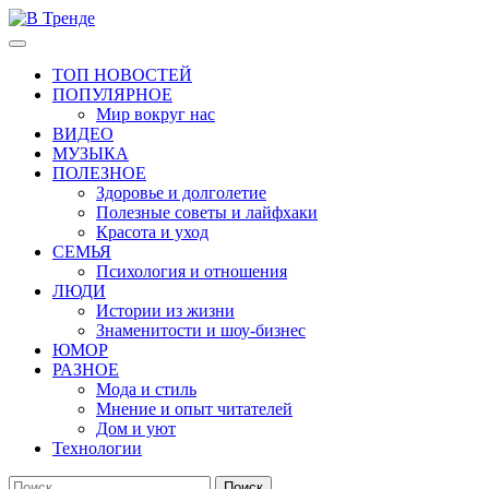
Перейти
к
Основное
В Тренде
Самые свежие новости интернета
содержимому
меню
ТОП НОВОСТЕЙ
ПОПУЛЯРНОЕ
Мир вокруг нас
ВИДЕО
МУЗЫКА
ПОЛЕЗНОЕ
Здоровье и долголетие
Полезные советы и лайфхаки
Красота и уход
СЕМЬЯ
Психология и отношения
ЛЮДИ
Истории из жизни
Знаменитости и шоу-бизнес
ЮМОР
РАЗНОЕ
Мода и стиль
Мнение и опыт читателей
Дом и уют
Технологии
Найти: