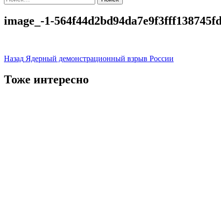
image_-1-564f44d2bd94da7e9f3fff138745f
Навигация
Назад
Ядерный демонстрационный взрыв России
записи
Тоже интересно