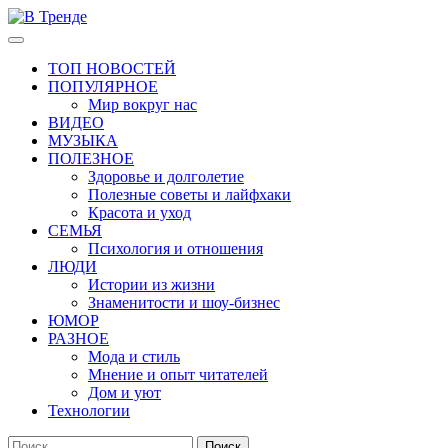
Перейти
к
Основное
В Тренде
Самые свежие новости интернета
содержимому
меню
ТОП НОВОСТЕЙ
ПОПУЛЯРНОЕ
Мир вокруг нас
ВИДЕО
МУЗЫКА
ПОЛЕЗНОЕ
Здоровье и долголетие
Полезные советы и лайфхаки
Красота и уход
СЕМЬЯ
Психология и отношения
ЛЮДИ
Истории из жизни
Знаменитости и шоу-бизнес
ЮМОР
РАЗНОЕ
Мода и стиль
Мнение и опыт читателей
Дом и уют
Технологии
Найти: