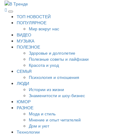
Перейти
к
В Тренде
Самые свежие новости интернета
Основное
содержимому
ТОП НОВОСТЕЙ
меню
ПОПУЛЯРНОЕ
Мир вокруг нас
ВИДЕО
МУЗЫКА
ПОЛЕЗНОЕ
Здоровье и долголетие
Полезные советы и лайфхаки
Красота и уход
СЕМЬЯ
Психология и отношения
ЛЮДИ
Истории из жизни
Знаменитости и шоу-бизнес
ЮМОР
РАЗНОЕ
Мода и стиль
Мнение и опыт читателей
Дом и уют
Технологии