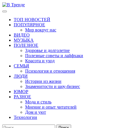
Перейти
к
Основное
В Тренде
Самые свежие новости интернета
содержимому
меню
ТОП НОВОСТЕЙ
ПОПУЛЯРНОЕ
Мир вокруг нас
ВИДЕО
МУЗЫКА
ПОЛЕЗНОЕ
Здоровье и долголетие
Полезные советы и лайфхаки
Красота и уход
СЕМЬЯ
Психология и отношения
ЛЮДИ
Истории из жизни
Знаменитости и шоу-бизнес
ЮМОР
РАЗНОЕ
Мода и стиль
Мнение и опыт читателей
Дом и уют
Технологии
Найти: