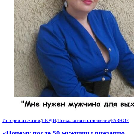
Истории из жизни
/
ЛЮДИ
/
Психология и отношения
/
РАЗНОЕ
«Почему после 50 мужчины внезапно