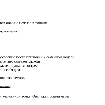
твет обычно исчезал в тишине.
ем раньше
 особенно после привычки к семейной модели.
ительно снижает расходы.
асте ощущается острее.
на себя дом».
иваются честно.
ивание
й жизненной точке. Они уже прошли через: