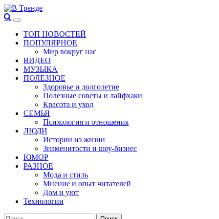
Перейти
к
Основное
В Тренде
Самые свежие новости интернета
содержимому
меню
ТОП НОВОСТЕЙ
ПОПУЛЯРНОЕ
Мир вокруг нас
ВИДЕО
МУЗЫКА
ПОЛЕЗНОЕ
Здоровье и долголетие
Полезные советы и лайфхаки
Красота и уход
СЕМЬЯ
Психология и отношения
ЛЮДИ
Истории из жизни
Знаменитости и шоу-бизнес
ЮМОР
РАЗНОЕ
Мода и стиль
Мнение и опыт читателей
Дом и уют
Технологии
Найти: