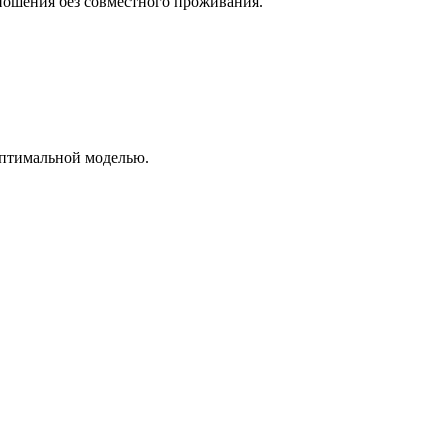
тношения без совместного проживания.
оптимальной моделью.