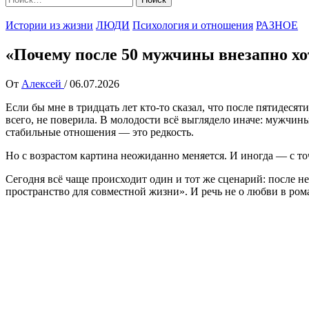
Истории из жизни
ЛЮДИ
Психология и отношения
РАЗНОЕ
«Почему после 50 мужчины внезапно х
От
Алексей
/
06.07.2026
Если бы мне в тридцать лет кто-то сказал, что после пятидесят
всего, не поверила. В молодости всё выглядело иначе: мужчины
стабильные отношения — это редкость.
Но с возрастом картина неожиданно меняется. И иногда — с то
Сегодня всё чаще происходит один и тот же сценарий: после н
пространство для совместной жизни». И речь не о любви в ром