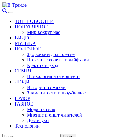
Перейти
к
Основное
В Тренде
Самые свежие новости интернета
содержимому
меню
ТОП НОВОСТЕЙ
ПОПУЛЯРНОЕ
Мир вокруг нас
ВИДЕО
МУЗЫКА
ПОЛЕЗНОЕ
Здоровье и долголетие
Полезные советы и лайфхаки
Красота и уход
СЕМЬЯ
Психология и отношения
ЛЮДИ
Истории из жизни
Знаменитости и шоу-бизнес
ЮМОР
РАЗНОЕ
Мода и стиль
Мнение и опыт читателей
Дом и уют
Технологии
Найти: