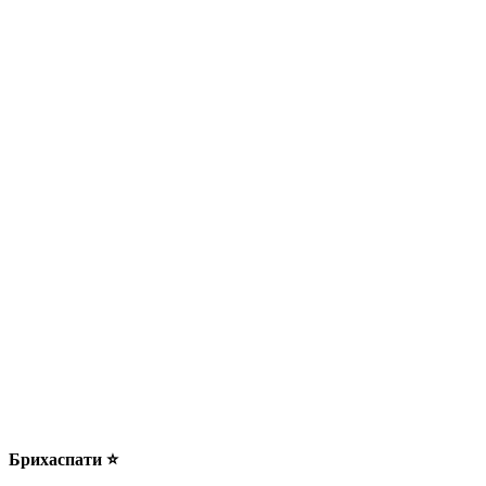
Брихаспати ⭐