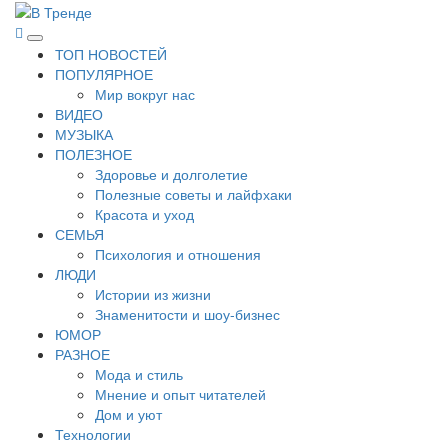
Перейти
к
В Тренде
Самые свежие новости интернета
Основное
содержимому
ТОП НОВОСТЕЙ
меню
ПОПУЛЯРНОЕ
Мир вокруг нас
ВИДЕО
МУЗЫКА
ПОЛЕЗНОЕ
Здоровье и долголетие
Полезные советы и лайфхаки
Красота и уход
СЕМЬЯ
Психология и отношения
ЛЮДИ
Истории из жизни
Знаменитости и шоу-бизнес
ЮМОР
РАЗНОЕ
Мода и стиль
Мнение и опыт читателей
Дом и уют
Технологии