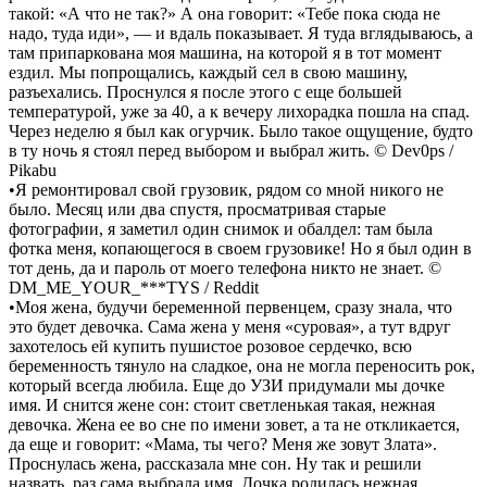
такой: «А что не так?» А она говорит: «Тебе пока сюда не
надо, туда иди», — и вдаль показывает. Я туда вглядываюсь, а
там припаркована моя машина, на которой я в тот момент
ездил. Мы попрощались, каждый сел в свою машину,
разъехались. Проснулся я после этого с еще большей
температурой, уже за 40, а к вечеру лихорадка пошла на спад.
Через неделю я был как огурчик. Было такое ощущение, будто
в ту ночь я стоял перед выбором и выбрал жить. © Dev0ps /
Pikabu
•Я ремонтировал свой грузовик, рядом со мной никого не
было. Месяц или два спустя, просматривая старые
фотографии, я заметил один снимок и обалдел: там была
фотка меня, копающегося в своем грузовике! Но я был один в
тот день, да и пароль от моего телефона никто не знает. ©
DM_ME_YOUR_***TYS / Reddit
•Моя жена, будучи беременной первенцем, сразу знала, что
это будет девочка. Сама жена у меня «суровая», а тут вдруг
захотелось ей купить пушистое розовое сердечко, всю
беременность тянуло на сладкое, она не могла переносить рок,
который всегда любила. Еще до УЗИ придумали мы дочке
имя. И снится жене сон: стоит светленькая такая, нежная
девочка. Жена ее во сне по имени зовет, а та не откликается,
да еще и говорит: «Мама, ты чего? Меня же зовут Злата».
Проснулась жена, рассказала мне сон. Ну так и решили
назвать, раз сама выбрала имя. Дочка родилась нежная,