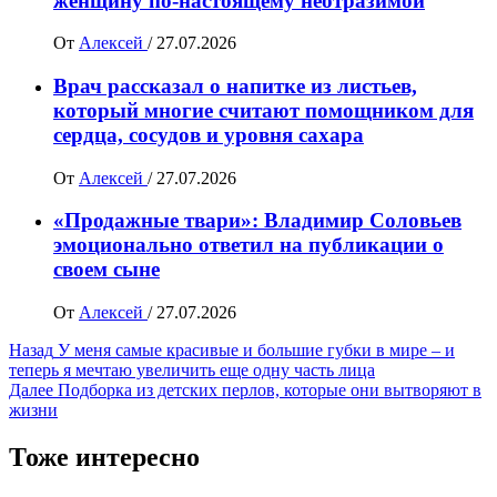
женщину по-настоящему неотразимой
От
Алексей
/
27.07.2026
Врач рассказал о напитке из листьев,
который многие считают помощником для
сердца, сосудов и уровня сахара
От
Алексей
/
27.07.2026
«Продажные твари»: Владимир Соловьев
эмоционально ответил на публикации о
своем сыне
От
Алексей
/
27.07.2026
Навигация
Назад
У меня самые красивые и большие губки в мире – и
теперь я мечтаю увеличить еще одну часть лица
записи
Далее
Подборка из детских перлов, которые они вытворяют в
жизни
Тоже интересно