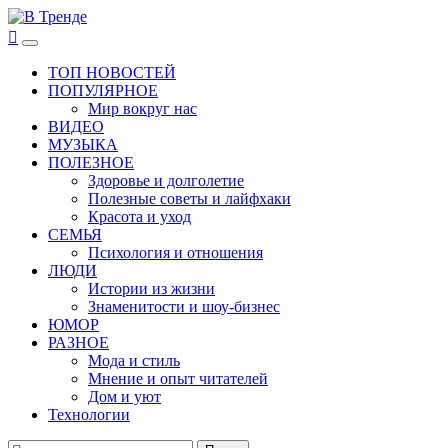
Перейти
к
В Тренде
Самые свежие новости интернета
Основное
содержимому
меню
ТОП НОВОСТЕЙ
ПОПУЛЯРНОЕ
Мир вокруг нас
ВИДЕО
МУЗЫКА
ПОЛЕЗНОЕ
Здоровье и долголетие
Полезные советы и лайфхаки
Красота и уход
СЕМЬЯ
Психология и отношения
ЛЮДИ
Истории из жизни
Знаменитости и шоу-бизнес
ЮМОР
РАЗНОЕ
Мода и стиль
Мнение и опыт читателей
Дом и уют
Технологии
Найти: