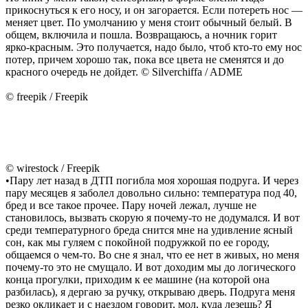
прикоснуться к его носу, и он загорается. Если потереть нос —
меняет цвет. По умолчанию у меня стоит обычный белый. В
общем, включила и пошла. Возвращаюсь, а ночник горит
ярко-красным. Это получается, надо было, чтоб кто-то ему нос
потер, причем хорошо так, пока все цвета не сменятся и до
красного очередь не дойдет. © Silverchiffa / ADME
© freepik / Freepik
© wirestock / Freepik
•Пару лет назад в ДТП погибла моя хорошая подруга. И через
пару месяцев я заболел довольно сильно: температура под 40,
бред и все такое прочее. Пару ночей лежал, лучше не
становилось, вызвать скорую я почему-то не додумался. И вот
среди температурного бреда снится мне на удивление ясный
сон, как мы гуляем с покойной подружкой по ее городу,
общаемся о чем-то. Во сне я знал, что ее нет в живых, но меня
почему-то это не смущало. И вот доходим мы до логического
конца прогулки, приходим к ее машине (на которой она
разбилась), я дергаю за ручку, открываю дверь. Подруга меня
резко окликает и с наездом говорит, мол, куда лезешь? Я