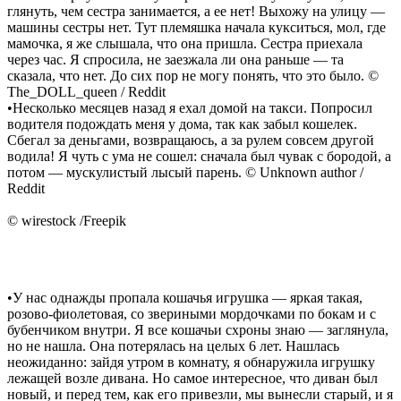
глянуть, чем сестра занимается, а ее нет! Выхожу на улицу —
машины сестры нет. Тут племяшка начала кукситься, мол, где
мамочка, я же слышала, что она пришла. Сестра приехала
через час. Я спросила, не заезжала ли она раньше — та
сказала, что нет. До сих пор не могу понять, что это было. ©
The_DOLL_queen / Reddit
•Несколько месяцев назад я ехал домой на такси. Попросил
водителя подождать меня у дома, так как забыл кошелек.
Сбегал за деньгами, возвращаюсь, а за рулем совсем другой
водила! Я чуть с ума не сошел: сначала был чувак с бородой, а
потом — мускулистый лысый парень. © Unknown author /
Reddit
© wirestock /Freepik
•У нас однажды пропала кошачья игрушка — яркая такая,
розово-фиолетовая, со звериными мордочками по бокам и с
бубенчиком внутри. Я все кошачьи схроны знаю — заглянула,
но не нашла. Она потерялась на целых 6 лет. Нашлась
неожиданно: зайдя утром в комнату, я обнаружила игрушку
лежащей возле дивана. Но самое интересное, что диван был
новый, и перед тем, как его привезли, мы вынесли старый, и я