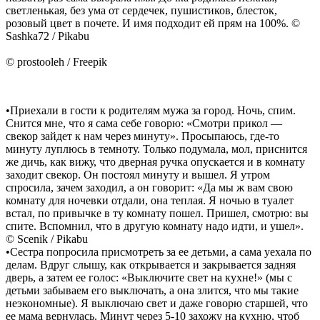
светленькая, без ума от сердечек, пушистиков, блесток,
розовый цвет в почете. И имя подходит ей прям на 100%. ©
Sashka72 / Pikabu
© prostooleh / Freepik
•Приехали в гости к родителям мужа за город. Ночь, спим.
Снится мне, что я сама себе говорю: «Смотри прикол —
свекор зайдет к нам через минуту». Просыпаюсь, где-то
минуту луплюсь в темноту. Только подумала, мол, приснится
же дичь, как вижу, что дверная ручка опускается и в комнату
заходит свекор. Он постоял минуту и вышел. Я утром
спросила, зачем заходил, а он говорит: «Да мы ж вам свою
комнату для ночевки отдали, она теплая. Я ночью в туалет
встал, по привычке в ту комнату пошел. Пришел, смотрю: вы
спите. Вспомнил, что в другую комнату надо идти, и ушел».
© Scenik / Pikabu
•Сестра попросила присмотреть за ее детьми, а сама уехала по
делам. Вдруг слышу, как открывается и закрывается задняя
дверь, а затем ее голос: «Выключите свет на кухне!» (мы с
детьми забываем его выключать, а она злится, что мы такие
неэкономные). Я выключаю свет и даже говорю старшей, что
ее мама вернулась. Минут через 5-10 захожу на кухню, чтоб