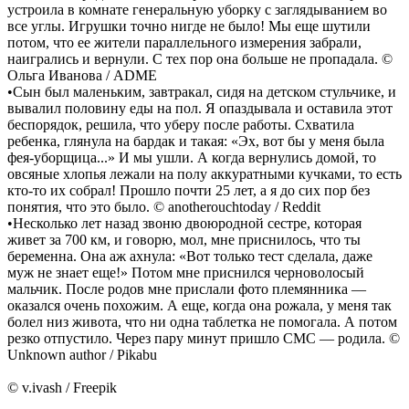
устроила в комнате генеральную уборку с заглядыванием во
все углы. Игрушки точно нигде не было! Мы еще шутили
потом, что ее жители параллельного измерения забрали,
наигрались и вернули. С тех пор она больше не пропадала. ©
Ольга Иванова / ADME
•Сын был маленьким, завтракал, сидя на детском стульчике, и
вывалил половину еды на пол. Я опаздывала и оставила этот
беспорядок, решила, что уберу после работы. Схватила
ребенка, глянула на бардак и такая: «Эх, вот бы у меня была
фея-уборщица...» И мы ушли. А когда вернулись домой, то
овсяные хлопья лежали на полу аккуратными кучками, то есть
кто-то их собрал! Прошло почти 25 лет, а я до сих пор без
понятия, что это было. © anotherouchtoday / Reddit
•Несколько лет назад звоню двоюродной сестре, которая
живет за 700 км, и говорю, мол, мне приснилось, что ты
беременна. Она аж ахнула: «Вот только тест сделала, даже
муж не знает еще!» Потом мне приснился черноволосый
мальчик. После родов мне прислали фото племянника —
оказался очень похожим. А еще, когда она рожала, у меня так
болел низ живота, что ни одна таблетка не помогала. А потом
резко отпустило. Через пару минут пришло СМС — родила. ©
Unknown author / Pikabu
© v.ivash / Freepik