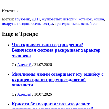
Источник
Метки:
грузовик
,
ДТП
,
жутковатых историй
,
котенок
,
кошка
,
подруга
,
поздняя осень
,
сестра
,
трагедия
,
ямка
,
ясный сон
Еще в Тренде
Что скрывает ваш год рождения?
Ведическая система раскрывает характер
человека
От
Алексей
/
31.07.2026
Миллионы людей совершают эту ошибку с
курицей: врачи предупреждают об
опасности
От
Алексей
/
30.07.2026
Красота без возраста: вот что делает