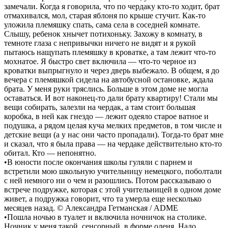
замечали. Когда я говорила, что по чердаку кто-то ходит, брат
отмахивался, мол, старая яблоня по крыше стучит. Как-то
уложила племяшку спать, сама села в соседней комнате.
Слышу, ребенок хнычет потихоньку. Захожу в комнату, в
темноте глаза с непривычки ничего не видят и я рукой
пытаюсь нащупать племяшку в кроватке, а там лежит что-то
мохнатое. Я быстро свет включила — что-то черное из
кроватки выпрыгнуло и через дверь выбежало. В общем, я до
вечера с племяшкой сидела на автобусной остановке, ждала
брата. У меня руки тряслись. Больше в этом доме не могла
оставаться. И вот наконец-то дали брату квартиру! Стали мы
вещи собирать, залезли на чердак, а там стоит большая
коробка, в ней как гнездо — лежит одеяло старое ватное и
подушка, а рядом целая куча мелких предметов, в том числе и
детские вещи (а у нас они часто пропадали). Тогда-то брат мне
и сказал, что я была права — на чердаке действительно кто-то
обитал. Кто — непонятно.
•В юности после окончания школы гуляли с парнем и
встретили мою школьную учительницу немецкого, поболтали
с ней немного ни о чем и разошлись. Потом рассказываю о
встрече подружке, которая с этой учительницей в одном доме
живет, а подружка говорит, что та умерла еще несколько
месяцев назад. © Александра Гетманская / ADME
•Пошла ночью в туалет и включила ночничок на столике.
Ночник у меня такой, сенсорный, в форме оленя. Надо