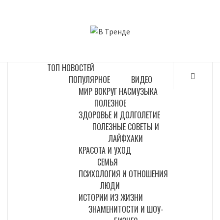
Перейти
к
В ТРЕНДЕ
содержимому
САМЫЕ СВЕЖИЕ НОВОСТИ ИНТЕРНЕТА
ТОП НОВОСТЕЙ
ПОПУЛЯРНОЕ
ВИДЕО
МИР ВОКРУГ НАС
МУЗЫКА
ПОЛЕЗНОЕ
ЗДОРОВЬЕ И ДОЛГОЛЕТИЕ
ПОЛЕЗНЫЕ СОВЕТЫ И
ЛАЙФХАКИ
КРАСОТА И УХОД
СЕМЬЯ
ПСИХОЛОГИЯ И ОТНОШЕНИЯ
ЛЮДИ
ИСТОРИИ ИЗ ЖИЗНИ
ЗНАМЕНИТОСТИ И ШОУ-