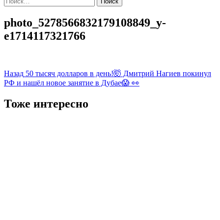
photo_5278566832179108849_y-
e1714117321766
Навигация
Назад
50 тысяч долларов в день!🤯 Дмитрий Нагиев покинул
РФ и нашёл новое занятие в Дубае😱 👀
записи
Тоже интересно