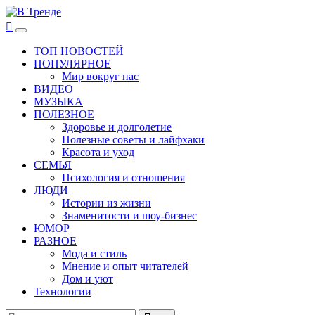
Перейти
к
В Тренде
Самые свежие новости интернета
Основное
содержимому
меню
ТОП НОВОСТЕЙ
ПОПУЛЯРНОЕ
Мир вокруг нас
ВИДЕО
МУЗЫКА
ПОЛЕЗНОЕ
Здоровье и долголетие
Полезные советы и лайфхаки
Красота и уход
СЕМЬЯ
Психология и отношения
ЛЮДИ
Истории из жизни
Знаменитости и шоу-бизнес
ЮМОР
РАЗНОЕ
Мода и стиль
Мнение и опыт читателей
Дом и уют
Технологии
Найти: