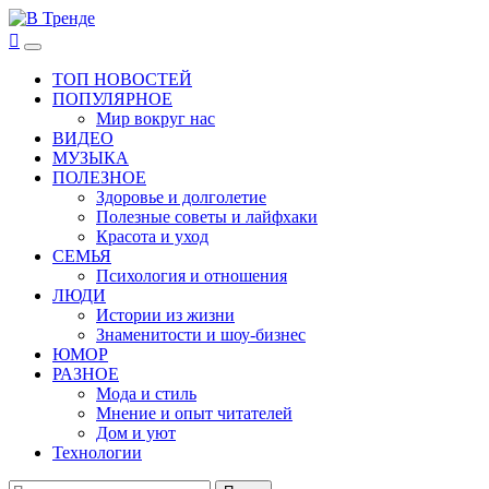
Перейти
к
В Тренде
Самые свежие новости интернета
Основное
содержимому
меню
ТОП НОВОСТЕЙ
ПОПУЛЯРНОЕ
Мир вокруг нас
ВИДЕО
МУЗЫКА
ПОЛЕЗНОЕ
Здоровье и долголетие
Полезные советы и лайфхаки
Красота и уход
СЕМЬЯ
Психология и отношения
ЛЮДИ
Истории из жизни
Знаменитости и шоу-бизнес
ЮМОР
РАЗНОЕ
Мода и стиль
Мнение и опыт читателей
Дом и уют
Технологии
Найти: