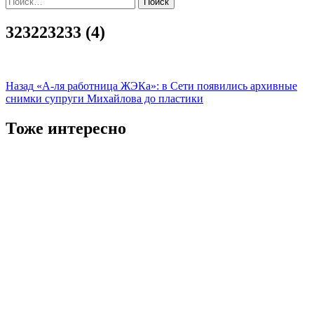
323223233 (4)
Навигация
Назад
«А-ля работница ЖЭКа»: в Сети появились архивные
снимки супруги Михайлова до пластики
записи
Тоже интересно