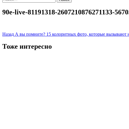
90e-live-81191318-2607210876271133-567
Навигация
Назад
А вы помните? 15 колоритных фото, которые вызывают 
записи
Тоже интересно