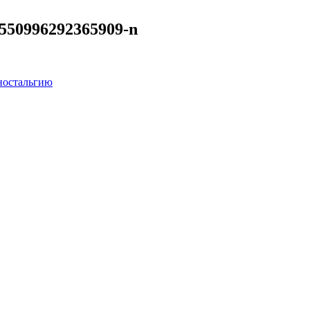
0550996292365909-n
ностальгию