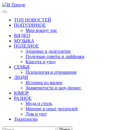
Перейти
к
Основное
В Тренде
Самые свежие новости интернета
содержимому
меню
ТОП НОВОСТЕЙ
ПОПУЛЯРНОЕ
Мир вокруг нас
ВИДЕО
МУЗЫКА
ПОЛЕЗНОЕ
Здоровье и долголетие
Полезные советы и лайфхаки
Красота и уход
СЕМЬЯ
Психология и отношения
ЛЮДИ
Истории из жизни
Знаменитости и шоу-бизнес
ЮМОР
РАЗНОЕ
Мода и стиль
Мнение и опыт читателей
Дом и уют
Технологии
Найти: