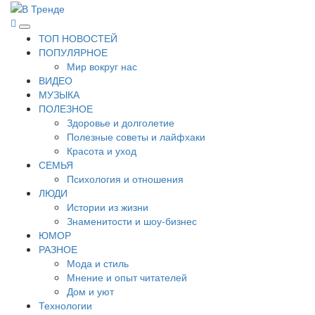
Перейти
к
В Тренде
Самые свежие новости интернета
Основное
содержимому
ТОП НОВОСТЕЙ
меню
ПОПУЛЯРНОЕ
Мир вокруг нас
ВИДЕО
МУЗЫКА
ПОЛЕЗНОЕ
Здоровье и долголетие
Полезные советы и лайфхаки
Красота и уход
СЕМЬЯ
Психология и отношения
ЛЮДИ
Истории из жизни
Знаменитости и шоу-бизнес
ЮМОР
РАЗНОЕ
Мода и стиль
Мнение и опыт читателей
Дом и уют
Технологии