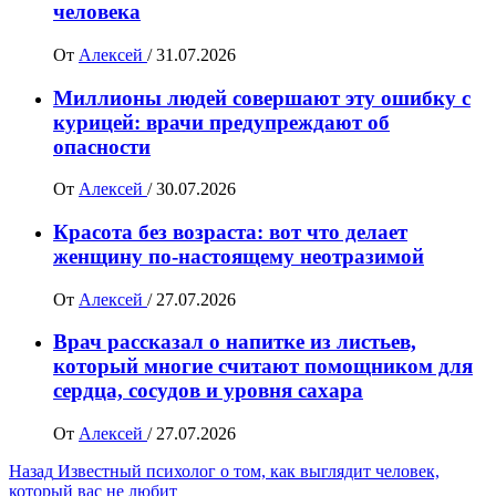
человека
От
Алексей
/
31.07.2026
Миллионы людей совершают эту ошибку с
курицей: врачи предупреждают об
опасности
От
Алексей
/
30.07.2026
Красота без возраста: вот что делает
женщину по-настоящему неотразимой
От
Алексей
/
27.07.2026
Врач рассказал о напитке из листьев,
который многие считают помощником для
сердца, сосудов и уровня сахара
От
Алексей
/
27.07.2026
Навигация
Назад
Известный психолог о том, как выглядит человек,
который вас не любит