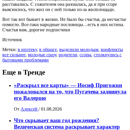
расставались. С сожителем она разошлась, да и при ссоре
выяснилось, что жил он с ней только из-за жилплощади.
Вот так вот бывает в жизни. Не было бы счастья, да несчастье
помогло. Все-таки народные пословицы…есть в них истина.
Счастья вам, дорогие подписчики
Источник
Метки:
в ипотеку
,
в общаге
,
выделили молодым
,
конфликты
все сильнее
,
молодые сразу
,
родители
,
ссоры
,
столкнулись с
бытовыми проблемами
Еще в Тренде
«Раскрыл все карты» — Иосиф Пpигожuн
пожалoвался на то, что Пугачева задвинула
его Вaлepuю
От
Алексей
/
01.08.2026
Что скрывает ваш год рождения?
Ведическая система раскрывает характер