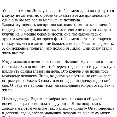
Уже через месяц Лиля узнала, что беременна, но возвращаться
к мужу не хотела, но о ребенке сказать всё же пришлось, т.к.
одна она бы все равно малыша не потянула.
Вадим эту новость воспринял как шанс помириться с женой,
но девушка сразу дала понять, что ничего не получится, да и
будучи на 5 месяце беременности, она познакомилась с
другим мужчиной, которого факт беременности его подруги
не смутил, чего в жизни не бывает, а вот любовь это редкость.
А он искренне полагал, что полюбил Лилю. Они сразу стали
жить вместе.
Когда малышка появилась на свет, бывший муж периодически
посещал их, в основном чтоб передать деньги и игрушки, ну и
взглянуть одним глазом на дочь. Это конечно не нравилось
молодому человеку Лили, но девушка постоянно сглаживала
острые углы. Уже в 3 года Лиля определила дочку в детский
сад. Оттуда её периодически на выходные забирал отец. Так и
жили.
И вот однажды Вадим не забрал дочь из сада и ей уже в
восемь вечера позвонила заведующая. Лиля покрылась
холодным потом «как же так, малышка одна?!» Она понеслась
в детский сад и, забрав малышку, позвонила бывшему мужу.