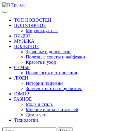
Перейти
к
Основное
В Тренде
Самые свежие новости интернета
содержимому
меню
ТОП НОВОСТЕЙ
ПОПУЛЯРНОЕ
Мир вокруг нас
ВИДЕО
МУЗЫКА
ПОЛЕЗНОЕ
Здоровье и долголетие
Полезные советы и лайфхаки
Красота и уход
СЕМЬЯ
Психология и отношения
ЛЮДИ
Истории из жизни
Знаменитости и шоу-бизнес
ЮМОР
РАЗНОЕ
Мода и стиль
Мнение и опыт читателей
Дом и уют
Технологии
Найти: