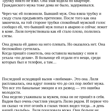
Трубку никто не взял. Она злая ходила по квартире.
Гражданского мужа тоже дома не было, задерживался.
Через час ей позвонили. Бывший муж. Она взяла трубку и
сходу стала предъявлять претензии. После того как она
закончила, на той стороне трубки спокойный мужской голос
сообщил ей, что бывший муж попал в аварию и сейчас лежит
в коме. Лиля почувствовала как ей стало плохо, полились
слезы.
Она думала ей давно на него плевать. Но оказалось нет. Она
беспокойно суетилась.
Когда пришёл сожитель, она оставила малышку с ним и
уехала «по делам». В больнице ей отдали его вещи, среди
которых был и телефон, а там…
Последний исходящий вызов «любимая». Это она. Лиля
расплакалась, она вдруг поняла что до сих пор любит мужа.
Что все это банальные эмоции и их развод — это ошибка
молодости.
Она неделю ухаживала за мужем, пока он не пришёл в себя.
Вадим был очень счастлив увидеть Лилю рядом. И первое что
он сказал «я этот огонёк в глазах твоих видел тогда…в день
нашей свадьбы». Лиля поцеловала мужа. Они больше не