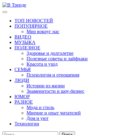
Перейти
к
Основное
В Тренде
Самые свежие новости интернета
содержимому
меню
ТОП НОВОСТЕЙ
ПОПУЛЯРНОЕ
Мир вокруг нас
ВИДЕО
МУЗЫКА
ПОЛЕЗНОЕ
Здоровье и долголетие
Полезные советы и лайфхаки
Красота и уход
СЕМЬЯ
Психология и отношения
ЛЮДИ
Истории из жизни
Знаменитости и шоу-бизнес
ЮМОР
РАЗНОЕ
Мода и стиль
Мнение и опыт читателей
Дом и уют
Технологии
Найти: