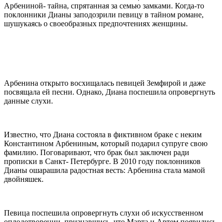
Арбениной- тайна, спрятанная за семью замками. Когда-то
поклонники Дианы заподозрили певицу в тайном романе,
шушукаясь о своеобразных предпочтениях женщины.
Арбенина открыто восхищалась певицей Земфирой и даже
посвящала ей песни. Однако, Диана поспешила опровергнуть
данные слухи.
Известно, что Диана состояла в фиктивном браке с неким
Константином Арбениным, который подарил супруге свою
фамилию. Поговаривают, что брак был заключен ради
прописки в Санкт- Петербурге. В 2010 году поклонников
Дианы ошарашила радостная весть: Арбенина стала мамой
двойняшек.
Певица поспешила опровергнуть слухи об искусственном
оплодотворении, признавшись, что Марта и Артем появились