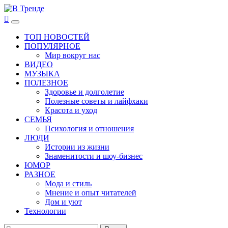
Перейти
к
В Тренде
Самые свежие новости интернета
Основное
содержимому
меню
ТОП НОВОСТЕЙ
ПОПУЛЯРНОЕ
Мир вокруг нас
ВИДЕО
МУЗЫКА
ПОЛЕЗНОЕ
Здоровье и долголетие
Полезные советы и лайфхаки
Красота и уход
СЕМЬЯ
Психология и отношения
ЛЮДИ
Истории из жизни
Знаменитости и шоу-бизнес
ЮМОР
РАЗНОЕ
Мода и стиль
Мнение и опыт читателей
Дом и уют
Технологии
Найти: