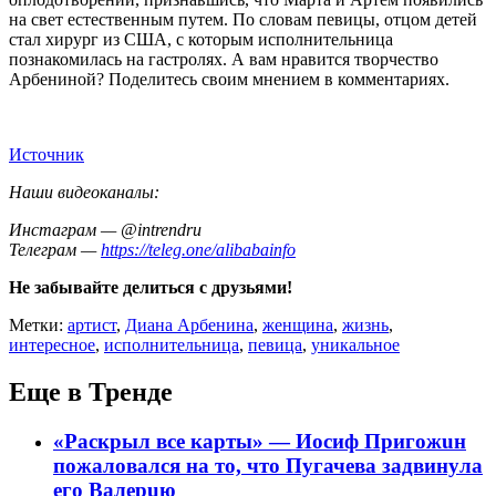
на свет естественным путем. По словам певицы, отцом детей
стал хирург из США, с которым исполнительница
познакомилась на гастролях. А вам нравится творчество
Арбениной? Поделитесь своим мнением в комментариях.
Источник
Наши видеоканалы:
Инстаграм — @intrendru
Телеграм —
https://teleg.one/alibabainfo
Не забывайте делиться с друзьями!
Метки:
артист
,
Диана Арбенина
,
женщина
,
жизнь
,
интересное
,
исполнительница
,
певица
,
уникальное
Еще в Тренде
«Раскрыл все карты» — Иосиф Пpигожuн
пожалoвался на то, что Пугачева задвинула
его Вaлepuю