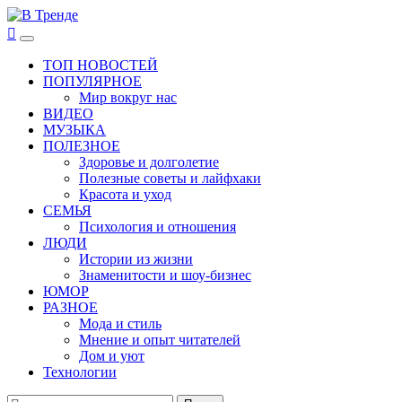
Перейти
к
В Тренде
Самые свежие новости интернета
Основное
содержимому
меню
ТОП НОВОСТЕЙ
ПОПУЛЯРНОЕ
Мир вокруг нас
ВИДЕО
МУЗЫКА
ПОЛЕЗНОЕ
Здоровье и долголетие
Полезные советы и лайфхаки
Красота и уход
СЕМЬЯ
Психология и отношения
ЛЮДИ
Истории из жизни
Знаменитости и шоу-бизнес
ЮМОР
РАЗНОЕ
Мода и стиль
Мнение и опыт читателей
Дом и уют
Технологии
Найти: