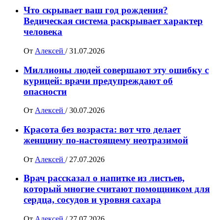
Что скрывает ваш год рождения?
Ведическая система раскрывает характер
человека
От
Алексей
/
31.07.2026
Миллионы людей совершают эту ошибку с
курицей: врачи предупреждают об
опасности
От
Алексей
/
30.07.2026
Красота без возраста: вот что делает
женщину по-настоящему неотразимой
От
Алексей
/
27.07.2026
Врач рассказал о напитке из листьев,
который многие считают помощником для
сердца, сосудов и уровня сахара
От
Алексей
/
27.07.2026