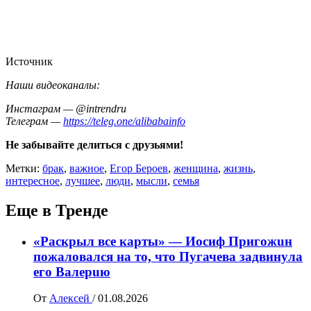
Источник
Наши видеоканалы:
Инстаграм — @intrendru
Телеграм —
https://teleg.one/alibabainfo
Не забывайте делиться с друзьями!
Метки:
брак
,
важное
,
Егор Бероев
,
женщина
,
жизнь
,
интересное
,
лучшее
,
люди
,
мысли
,
семья
Еще в Тренде
«Раскрыл все карты» — Иосиф Пpигожuн
пожалoвался на то, что Пугачева задвинула
его Вaлepuю
От
Алексей
/
01.08.2026