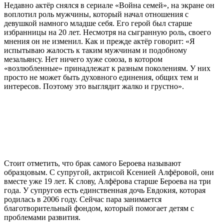
Недавно актёр снялся в сериале «Война семей», на экране он
воплотил роль мужчины, который начал отношения с
девушкой намного младше себя. Его герой был старше
избранницы на 20 лет. Несмотря на сыгранную роль, своего
мнения он не изменил. Как и прежде актёр говорит: «Я
испытываю жалость к таким мужчинам и подобному
мезальянсу. Нет ничего хуже союза, в котором
«возлюбленные» принадлежат к разным поколениям. У них
просто не может быть духовного единения, общих тем и
интересов. Поэтому это выглядит жалко и грустно».
Стоит отметить, что брак самого Бероева называют
образцовым. С супругой, актрисой Ксенией Алфёровой, они
вместе уже 19 лет. К слову, Алфёрова старше Бероева на три
года. У супругов есть единственная дочь Евдокия, которая
родилась в 2006 году. Сейчас пара занимается
благотворительный фондом, который помогает детям с
проблемами развития.