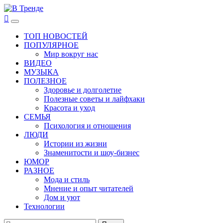
Перейти
к
В Тренде
Самые свежие новости интернета
Основное
содержимому
меню
ТОП НОВОСТЕЙ
ПОПУЛЯРНОЕ
Мир вокруг нас
ВИДЕО
МУЗЫКА
ПОЛЕЗНОЕ
Здоровье и долголетие
Полезные советы и лайфхаки
Красота и уход
СЕМЬЯ
Психология и отношения
ЛЮДИ
Истории из жизни
Знаменитости и шоу-бизнес
ЮМОР
РАЗНОЕ
Мода и стиль
Мнение и опыт читателей
Дом и уют
Технологии
Найти: