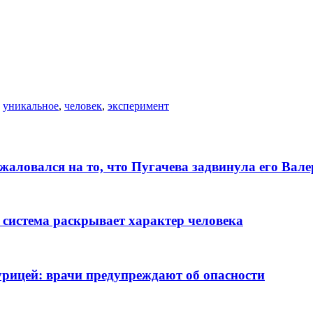
,
уникальное
,
человек
,
эксперимент
алoвался на то, что Пугачева задвинула его Вaл
 система раскрывает характер человека
рицей: врачи предупреждают об опасности