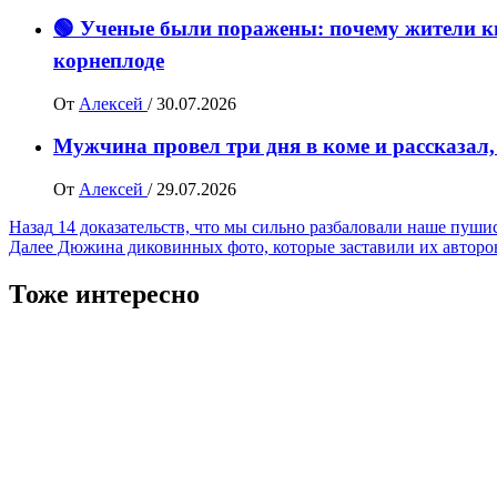
🟢 Ученые были поражены: почему жители ки
корнеплоде
От
Алексей
/
30.07.2026
Мужчина провел три дня в коме и рассказал,
От
Алексей
/
29.07.2026
Навигация
Назад
14 доказательств, что мы сильно разбаловали наше пушис
Далее
Дюжина диковинных фото, которые заставили их авторов
записи
Тоже интересно