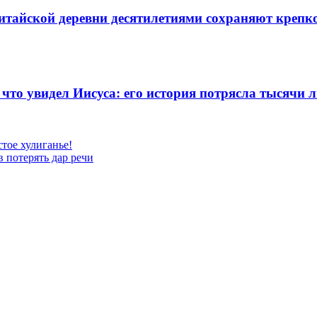
тайской деревни десятилетиями сохраняют крепко
 что увидел Иисуса: его история потрясла тысячи 
тое хулиганье!
 потерять дар речи