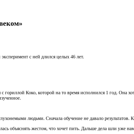
овеком»
эксперимент с ней длился целых 46 лет.
с гориллой Коко, которой на то время исполнился 1 год. Она хо
изученное.
глухонемыми людьми. Сначала обучение не давало результатов. 
лась объяснять жестом, что хочет пить. Дальше дела шли уже намн