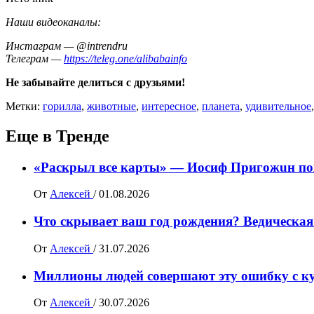
Наши видеоканалы:
Инстаграм — @intrendru
Телеграм —
https://teleg.one/alibabainfo
Не забывайте делиться с друзьями!
Метки:
горилла
,
животные
,
интересное
,
планета
,
удивительное
Еще в Тренде
«Раскрыл все карты» — Иосиф Пpигожuн пож
От
Алексей
/
01.08.2026
Что скрывает ваш год рождения? Ведическая
От
Алексей
/
31.07.2026
Миллионы людей совершают эту ошибку с ку
От
Алексей
/
30.07.2026