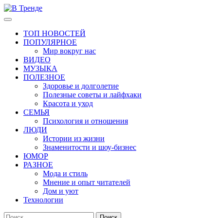
Перейти
к
Основное
В Тренде
Самые свежие новости интернета
содержимому
меню
ТОП НОВОСТЕЙ
ПОПУЛЯРНОЕ
Мир вокруг нас
ВИДЕО
МУЗЫКА
ПОЛЕЗНОЕ
Здоровье и долголетие
Полезные советы и лайфхаки
Красота и уход
СЕМЬЯ
Психология и отношения
ЛЮДИ
Истории из жизни
Знаменитости и шоу-бизнес
ЮМОР
РАЗНОЕ
Мода и стиль
Мнение и опыт читателей
Дом и уют
Технологии
Найти: