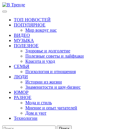
Перейти
к
Основное
В Тренде
Самые свежие новости интернета
содержимому
меню
ТОП НОВОСТЕЙ
ПОПУЛЯРНОЕ
Мир вокруг нас
ВИДЕО
МУЗЫКА
ПОЛЕЗНОЕ
Здоровье и долголетие
Полезные советы и лайфхаки
Красота и уход
СЕМЬЯ
Психология и отношения
ЛЮДИ
Истории из жизни
Знаменитости и шоу-бизнес
ЮМОР
РАЗНОЕ
Мода и стиль
Мнение и опыт читателей
Дом и уют
Технологии
Найти: