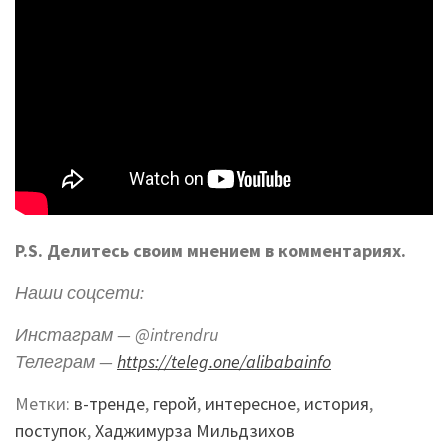
P.S. Делитесь своим мнением в комментариях.
Наши соцсети:
Инстаграм — @intrendru
Телеграм —
https://teleg.one/alibabainfo
Метки:
в-тренде
,
герой
,
интересное
,
история
,
поступок
,
Хаджимурза Мильдзихов