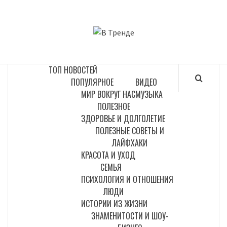
Перейти
к
В ТРЕНДЕ
содержимому
САМЫЕ СВЕЖИЕ НОВОСТИ ИНТЕРНЕТА
ТОП НОВОСТЕЙ
ПОПУЛЯРНОЕ
ВИДЕО
МИР ВОКРУГ НАС
МУЗЫКА
ПОЛЕЗНОЕ
ЗДОРОВЬЕ И ДОЛГОЛЕТИЕ
ПОЛЕЗНЫЕ СОВЕТЫ И
ЛАЙФХАКИ
КРАСОТА И УХОД
СЕМЬЯ
ПСИХОЛОГИЯ И ОТНОШЕНИЯ
ЛЮДИ
ИСТОРИИ ИЗ ЖИЗНИ
ЗНАМЕНИТОСТИ И ШОУ-