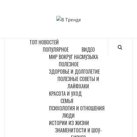
Перейти
к
В ТРЕНДЕ
содержимому
САМЫЕ СВЕЖИЕ НОВОСТИ ИНТЕРНЕТА
ТОП НОВОСТЕЙ
ПОПУЛЯРНОЕ
ВИДЕО
МИР ВОКРУГ НАС
МУЗЫКА
ПОЛЕЗНОЕ
ЗДОРОВЬЕ И ДОЛГОЛЕТИЕ
ПОЛЕЗНЫЕ СОВЕТЫ И
ЛАЙФХАКИ
КРАСОТА И УХОД
СЕМЬЯ
ПСИХОЛОГИЯ И ОТНОШЕНИЯ
ЛЮДИ
ИСТОРИИ ИЗ ЖИЗНИ
ЗНАМЕНИТОСТИ И ШОУ-