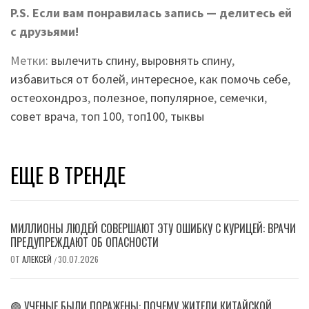
P.S. Если вам понравилась запись — делитесь ей
с друзьями!
Метки:
вылечить спину
,
выровнять спину
,
избавиться от болей
,
интересное
,
как помочь себе
,
остеохондроз
,
полезное
,
популярное
,
семечки
,
совет врача
,
топ 100
,
топ100
,
тыквы
ЕЩЕ В ТРЕНДЕ
МИЛЛИОНЫ ЛЮДЕЙ СОВЕРШАЮТ ЭТУ ОШИБКУ С КУРИЦЕЙ: ВРАЧИ
ПРЕДУПРЕЖДАЮТ ОБ ОПАСНОСТИ
ОТ
АЛЕКСЕЙ
30.07.2026
/
🟢 УЧЕНЫЕ БЫЛИ ПОРАЖЕНЫ: ПОЧЕМУ ЖИТЕЛИ КИТАЙСКОЙ