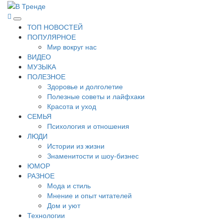
Перейти
к
В Тренде
Самые свежие новости интернета
Основное
содержимому
ТОП НОВОСТЕЙ
меню
ПОПУЛЯРНОЕ
Мир вокруг нас
ВИДЕО
МУЗЫКА
ПОЛЕЗНОЕ
Здоровье и долголетие
Полезные советы и лайфхаки
Красота и уход
СЕМЬЯ
Психология и отношения
ЛЮДИ
Истории из жизни
Знаменитости и шоу-бизнес
ЮМОР
РАЗНОЕ
Мода и стиль
Мнение и опыт читателей
Дом и уют
Технологии