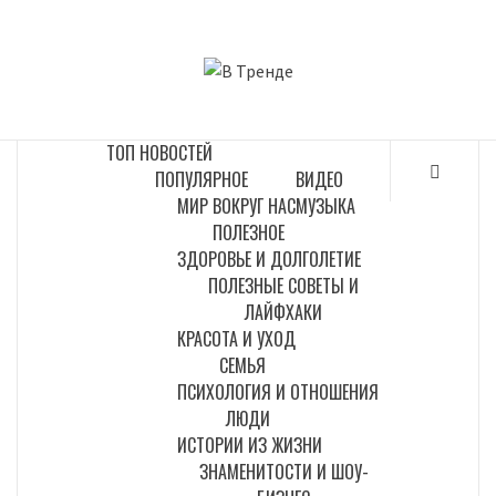
Перейти
к
В ТРЕНДЕ
содержимому
САМЫЕ СВЕЖИЕ НОВОСТИ ИНТЕРНЕТА
ТОП НОВОСТЕЙ
ПОПУЛЯРНОЕ
ВИДЕО
МИР ВОКРУГ НАС
МУЗЫКА
ПОЛЕЗНОЕ
ЗДОРОВЬЕ И ДОЛГОЛЕТИЕ
ПОЛЕЗНЫЕ СОВЕТЫ И
ЛАЙФХАКИ
КРАСОТА И УХОД
СЕМЬЯ
ПСИХОЛОГИЯ И ОТНОШЕНИЯ
ЛЮДИ
ИСТОРИИ ИЗ ЖИЗНИ
ЗНАМЕНИТОСТИ И ШОУ-