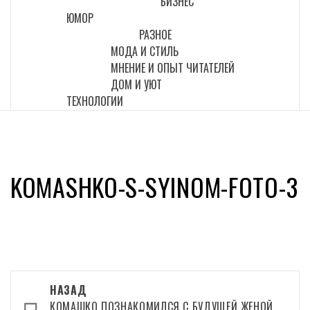
БИЗНЕС
ЮМОР
РАЗНОЕ
МОДА И СТИЛЬ
МНЕНИЕ И ОПЫТ ЧИТАТЕЛЕЙ
ДОМ И УЮТ
ТЕХНОЛОГИИ
KOMASHKO-S-SYINOM-FOTO-3
Навигация
НАЗАД
КОМАШКО ПОЗНАКОМИЛСЯ С БУДУЩЕЙ ЖЕНОЙ