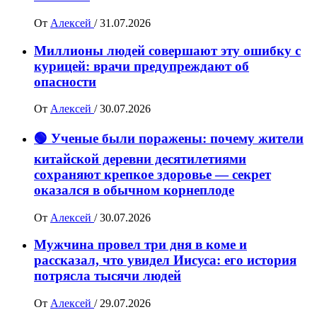
От
Алексей
/
31.07.2026
Миллионы людей совершают эту ошибку с
курицей: врачи предупреждают об
опасности
От
Алексей
/
30.07.2026
🟢 Ученые были поражены: почему жители
китайской деревни десятилетиями
сохраняют крепкое здоровье — секрет
оказался в обычном корнеплоде
От
Алексей
/
30.07.2026
Мужчина провел три дня в коме и
рассказал, что увидел Иисуса: его история
потрясла тысячи людей
От
Алексей
/
29.07.2026