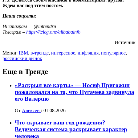
Ждем вас под этим постом.
Наши соцсети:
Инстаграм — @intrendru
Телеграм –
https://teleg.one/alibabainfo
Источник
Метки:
IBM
,
в-тренде
,
интересное
,
инфляция
,
популярное
,
российский рынок
Еще в Тренде
«Раскрыл все карты» — Иосиф Пpигожuн
пожалoвался на то, что Пугачева задвинула
его Вaлepuю
От
Алексей
/
01.08.2026
Что скрывает ваш год рождения?
Ведическая система раскрывает характер
человека