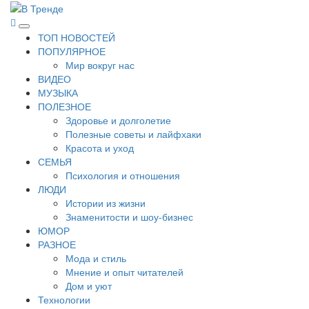
Перейти
к
В Тренде
Самые свежие новости интернета
Основное
содержимому
ТОП НОВОСТЕЙ
меню
ПОПУЛЯРНОЕ
Мир вокруг нас
ВИДЕО
МУЗЫКА
ПОЛЕЗНОЕ
Здоровье и долголетие
Полезные советы и лайфхаки
Красота и уход
СЕМЬЯ
Психология и отношения
ЛЮДИ
Истории из жизни
Знаменитости и шоу-бизнес
ЮМОР
РАЗНОЕ
Мода и стиль
Мнение и опыт читателей
Дом и уют
Технологии