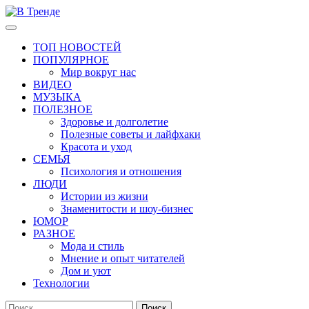
Перейти
к
Основное
В Тренде
Самые свежие новости интернета
содержимому
меню
ТОП НОВОСТЕЙ
ПОПУЛЯРНОЕ
Мир вокруг нас
ВИДЕО
МУЗЫКА
ПОЛЕЗНОЕ
Здоровье и долголетие
Полезные советы и лайфхаки
Красота и уход
СЕМЬЯ
Психология и отношения
ЛЮДИ
Истории из жизни
Знаменитости и шоу-бизнес
ЮМОР
РАЗНОЕ
Мода и стиль
Мнение и опыт читателей
Дом и уют
Технологии
Найти: