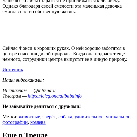
Чаще всего лисы стараться не приближаться к человеку.
Однако благодаря своей смелости эта маленькая девочка
смогла спасти собственную жизнь.
Сейчас Фокси в хороших руках. О ней хорошо заботятся в
центре спасения дикой природы. Когда она подрастет еще
немного, сотрудники центра выпустят ее в дикую природу.
Источник
Наши видеоканалы:
Инстаграм — @intrendru
Телеграм —
https://teleg.one/alibabainfo
Не забывайте делиться с друзьями!
Метки:
животные
,
зверёк
,
собака
,
удивительное
,
уникальное
,
фотографии
,
хозяева
Еще в Тренде