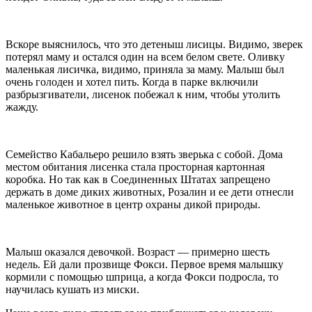
Вскоре выяснилось, что это детеныш лисицы. Видимо, зверек
потерял маму и остался один на всем белом свете. Оливку
маленькая лисичка, видимо, приняла за маму. Малыш был
очень голоден и хотел пить. Когда в парке включили
разбрызгиватели, лисенок побежал к ним, чтобы утолить
жажду.
Семейство Кабальеро решило взять зверька с собой. Дома
местом обитания лисенка стала просторная картонная
коробка. Но так как в Соединенных Штатах запрещено
держать в доме диких животных, Розалин и ее дети отнесли
маленькое животное в центр охраны дикой природы.
Малыш оказался девочкой. Возраст — примерно шесть
недель. Ей дали прозвище Фокси. Первое время малышку
кормили с помощью шприца, а когда Фокси подросла, то
научилась кушать из миски.