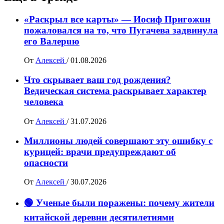
«Раскрыл все карты» — Иосиф Пpигожuн
пожалoвался на то, что Пугачева задвинула
его Вaлepuю
От
Алексей
/
01.08.2026
Что скрывает ваш год рождения?
Ведическая система раскрывает характер
человека
От
Алексей
/
31.07.2026
Миллионы людей совершают эту ошибку с
курицей: врачи предупреждают об
опасности
От
Алексей
/
30.07.2026
🟢 Ученые были поражены: почему жители
китайской деревни десятилетиями