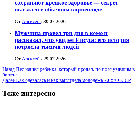
сохраняют крепкое здоровье — секрет
оказался в обычном корнеплоде
От
Алексей
/
30.07.2026
Мужчина провел три дня в коме и
рассказал, что увидел Иисуса: его история
потрясла тысячи людей
От
Алексей
/
29.07.2026
Навигация
Назад
Пес нашел ребенка, который пропал, по пояс увязшим в
болоте
записи
Далее
Как одевалась и как выглядела молодежь 70-х в СССР
Тоже интересно