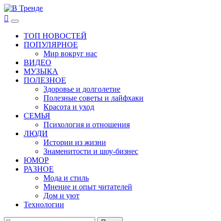
Перейти
к
В Тренде
Самые свежие новости интернета
Основное
содержимому
меню
ТОП НОВОСТЕЙ
ПОПУЛЯРНОЕ
Мир вокруг нас
ВИДЕО
МУЗЫКА
ПОЛЕЗНОЕ
Здоровье и долголетие
Полезные советы и лайфхаки
Красота и уход
СЕМЬЯ
Психология и отношения
ЛЮДИ
Истории из жизни
Знаменитости и шоу-бизнес
ЮМОР
РАЗНОЕ
Мода и стиль
Мнение и опыт читателей
Дом и уют
Технологии
Найти: