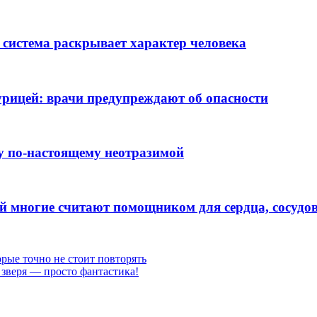
 система раскрывает характер человека
рицей: врачи предупреждают об опасности
ну по-настоящему неотразимой
ый многие считают помощником для сердца, сосудов
рые точно не стоит повторять
зверя — просто фантастика!