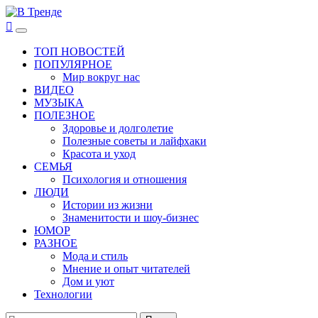
Перейти
к
В Тренде
Самые свежие новости интернета
Основное
содержимому
меню
ТОП НОВОСТЕЙ
ПОПУЛЯРНОЕ
Мир вокруг нас
ВИДЕО
МУЗЫКА
ПОЛЕЗНОЕ
Здоровье и долголетие
Полезные советы и лайфхаки
Красота и уход
СЕМЬЯ
Психология и отношения
ЛЮДИ
Истории из жизни
Знаменитости и шоу-бизнес
ЮМОР
РАЗНОЕ
Мода и стиль
Мнение и опыт читателей
Дом и уют
Технологии
Найти: