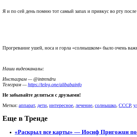
Я и по сей день помню тот самый запах и привкус во рту посл
Прогревание ушей, носа и горла «солнышком» было очень важ
Наши видеоканалы:
Инстаграм — @intrendru
Телеграм —
https://teleg.one/alibabainfo
Не забывайте делиться с друзьями!
Метки:
аппарат
,
дети
,
интересное
,
лечение
,
солнышко
,
СССР
,
у
Еще в Тренде
«Раскрыл все карты» — Иосиф Пpигожuн пож