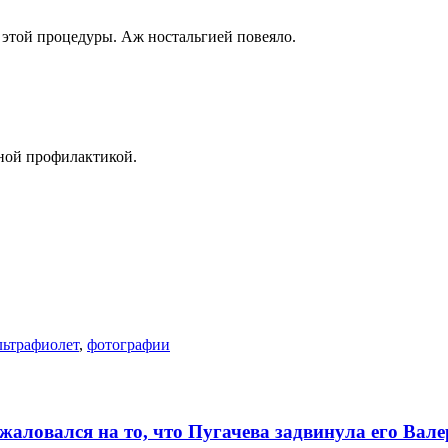
е этой процедуры. Аж ностальгией повеяло.
ной профилактикой.
льтрафиолет
,
фотографии
алoвался на то, что Пугачева задвинула его Вaл