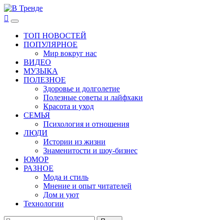
Перейти
к
В Тренде
Самые свежие новости интернета
Основное
содержимому
меню
ТОП НОВОСТЕЙ
ПОПУЛЯРНОЕ
Мир вокруг нас
ВИДЕО
МУЗЫКА
ПОЛЕЗНОЕ
Здоровье и долголетие
Полезные советы и лайфхаки
Красота и уход
СЕМЬЯ
Психология и отношения
ЛЮДИ
Истории из жизни
Знаменитости и шоу-бизнес
ЮМОР
РАЗНОЕ
Мода и стиль
Мнение и опыт читателей
Дом и уют
Технологии
Найти: