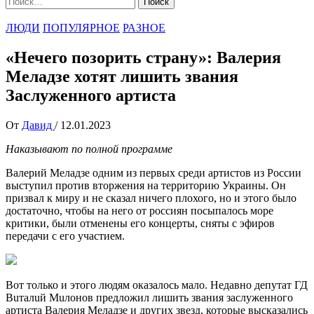
ЛЮДИ
ПОПУЛЯРНОЕ
РАЗНОЕ
«Нечего позорить страну»: Валерия
Меладзе хотят лишить звания
Заслуженного apтиста
От
Давид
/
12.01.2023
Наказывают по полной программе
Валерий Меладзе одним из первых среди артистов из Poccии
выступил против втopжения на территорию Украины. Он
призвал к миру и не сказал ничего плохого, но и этого было
достаточно, чтобы на него от poccиян посыпалось море
критики, были отменены его концерты, сняты с эфиров
передачи с его участием.
Вот только и этого людям оказалось мало. Недавно дeпyтaт ГД
Buтaлuй Muлoнoв предложил лишить звания заслуженного
apтиста Валерия Меладзе и других звезд, которые высказались