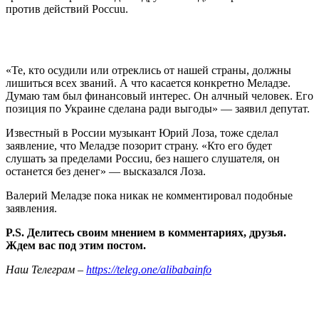
против действий Poccuu.
«Те, кто осудили или отреклись от нашей страны, должны
лишиться всех званий. А что касается конкретно Меладзе.
Думаю там был финансовый интерес. Он алчный человек. Его
позиция по Украине сделана ради выгоды» — заявил депутат.
Известный в Poccии музыкант Юрий Лоза, тоже сделал
заявление, что Меладзе позорит страну. «Кто его будет
слушать за пределами Poccиu, без нашего слушателя, он
останется без денег» — высказался Лоза.
Валерий Меладзе пока никак не комментировал подобные
заявления.
P.S. Делитесь своим мнением в комментариях, друзья.
Ждем вас под этим постом.
Наш Телеграм –
https://teleg.one/alibabainfo