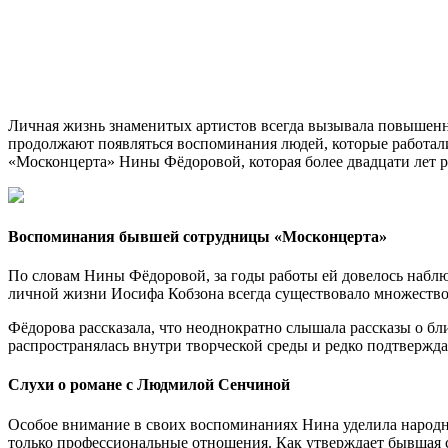
Личная жизнь знаменитых артистов всегда вызывала повышенны
продолжают появляться воспоминания людей, которые работали
«Москонцерта» Нины Фёдоровой, которая более двадцати лет р
Воспоминания бывшей сотрудницы «Москонцерта»
По словам Нины Фёдоровой, за годы работы ей довелось наблюд
личной жизни Иосифа Кобзона всегда существовало множество 
Фёдорова рассказала, что неоднократно слышала рассказы о бл
распространялась внутри творческой среды и редко подтвержд
Слухи о романе с Людмилой Сенчиной
Особое внимание в своих воспоминаниях Нина уделила народн
только профессиональные отношения. Как утверждает бывшая с