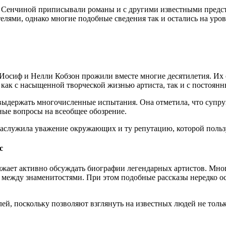
ле Сенчиной приписывали романы и с другими известными предст
лями, однако многие подобные сведения так и остались на уров
Иосиф и Нелли Кобзон прожили вместе многие десятилетия. Их 
 как с насыщенной творческой жизнью артиста, так и с постоян
держать многочисленные испытания. Она отметила, что супруга
ные вопросы на всеобщее обозрение.
заслужила уважение окружающих и ту репутацию, которой польз
с
лжает активно обсуждать биографии легендарных артистов. Мн
 между знаменитостями. При этом подобные рассказы нередко о
й, поскольку позволяют взглянуть на известных людей не тольк