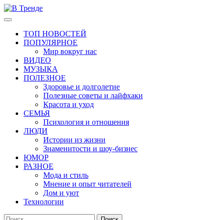
Перейти
к
Основное
В Тренде
Самые свежие новости интернета
содержимому
меню
ТОП НОВОСТЕЙ
ПОПУЛЯРНОЕ
Мир вокруг нас
ВИДЕО
МУЗЫКА
ПОЛЕЗНОЕ
Здоровье и долголетие
Полезные советы и лайфхаки
Красота и уход
СЕМЬЯ
Психология и отношения
ЛЮДИ
Истории из жизни
Знаменитости и шоу-бизнес
ЮМОР
РАЗНОЕ
Мода и стиль
Мнение и опыт читателей
Дом и уют
Технологии
Найти: