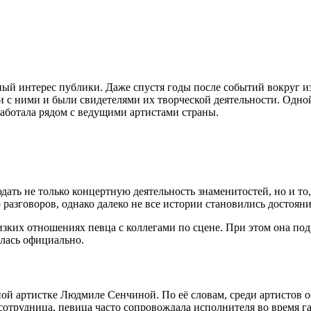
й интерес публики. Даже спустя годы после событий вокруг из
 с ними и были свидетелями их творческой деятельности. Одно
аботала рядом с ведущими артистами страны.
ать не только концертную деятельность знаменитостей, но и то,
разговоров, однако далеко не все истории становились достоян
изких отношениях певца с коллегами по сцене. При этом она под
алась официально.
ой артистке Людмиле Сенчиной. По её словам, среди артистов 
отрудница, певица часто сопровождала исполнителя во время га